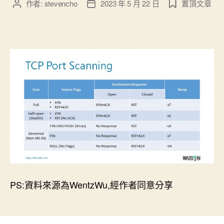
作者:
stevencho
2023 年 5 月 22 日
置頂文章
文
文
章
章
作
發
者
佈
日
期
PS:資料來源為WentzWu,經作者同意分享