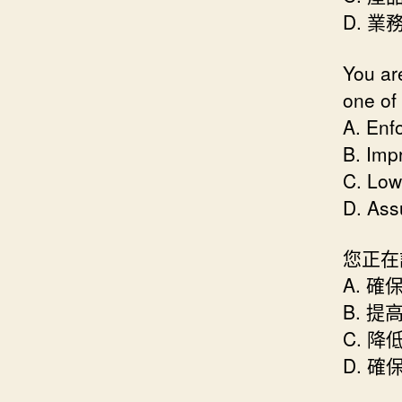
D. 
You ar
one of 
A. Enfo
B. Imp
C. Low
D. Ass
您正在
A. 
B. 
C. 降
D. 確