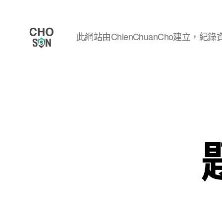
此網站由ChienChuanCho建立，紀錄資
Choson
資
安
大
小
事