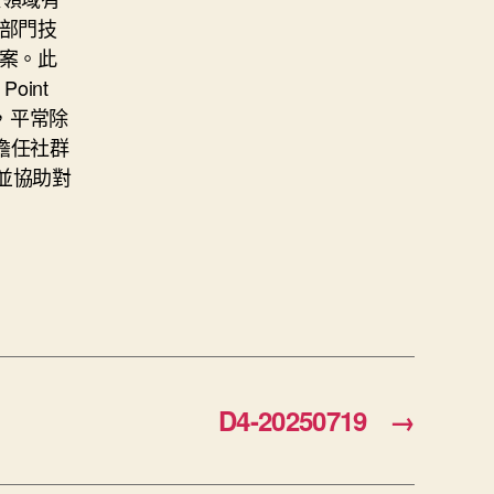
部門技
案。此
oint
外，平常除
擔任社群
並協助對
D4-20250719
→