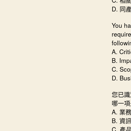
D. 
You ha
requir
followi
A. Crit
B. Imp
C. Sco
D. Bus
您已識
哪一項
A. 
B. 
C. 