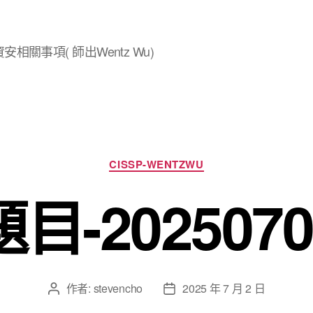
安相關事項( 師出Wentz Wu)
分
CISSP-WENTZWU
類
題目-2025070
作者:
stevencho
2025 年 7 月 2 日
文
文
章
章