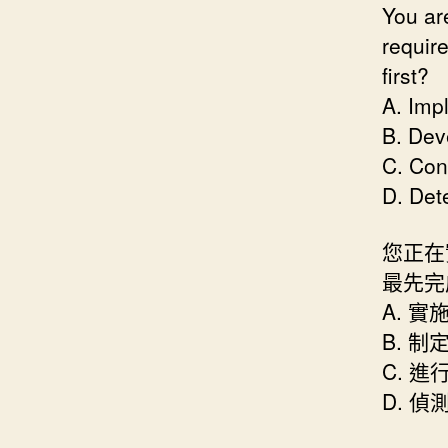
You ar
requir
first?
A. Imp
B. Dev
C. Con
D. Det
您正在
最先完
A. 
B. 
C. 
D. 