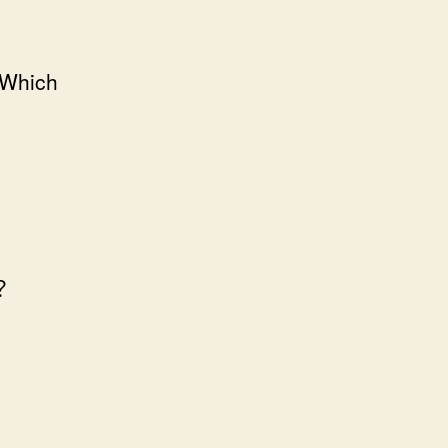
 Which
？