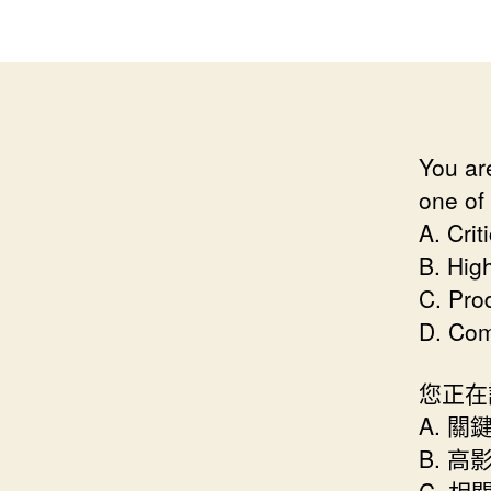
You ar
one of 
A. Cri
B. Hig
C. Pro
D. Com
您正在
A. 
B. 
C. 