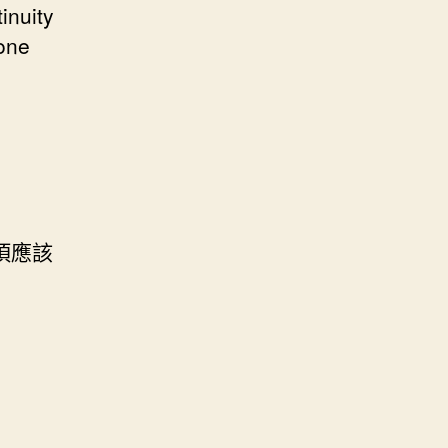
inuity
done
項應該