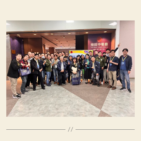
作
發
者
佈
日
期