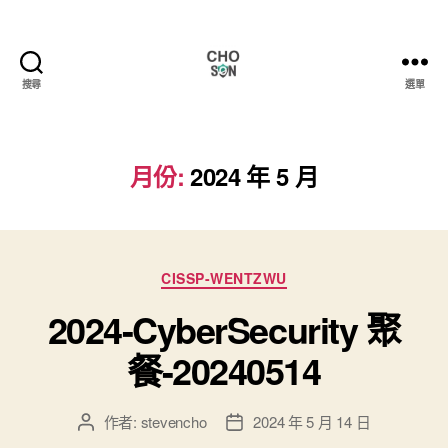
搜尋
選單
Choson
資
安
大
月份:
2024 年 5 月
小
事
分
CISSP-WENTZWU
類
2024-CyberSecurity 聚
餐-20240514
作者:
stevencho
2024 年 5 月 14 日
文
文
章
章