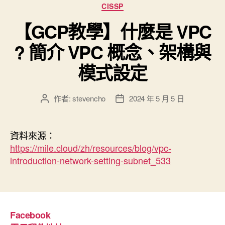
分
CISSP
類
【GCP教學】什麼是 VPC
? 簡介 VPC 概念、架構與
模式設定
作者:
stevencho
2024 年 5 月 5 日
文
文
章
章
作
發
者
佈
資料來源：
日
https://mile.cloud/zh/resources/blog/vpc-
期
introduction-network-setting-subnet_533
Facebook