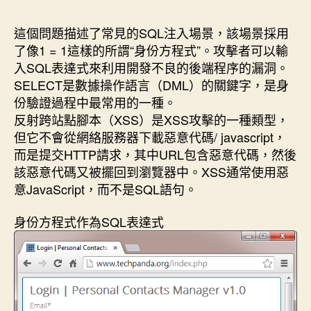
作
發
者
佈
這個問題描述了常見的SQL注入場景，該場景採用
日
了像1 = 1這樣的所謂“身份方程式”。攻擊者可以輸
期
入SQL表達式來利用開發不良的後端程序的漏洞。
SELECT是數據操作語言（DML）的關鍵字，是身
份驗證過程中最常用的一種。
反射跨站點腳本（XSS）是XSS攻擊的一種類型，
但它不會從網絡服務器下載惡意代碼/ javascript，
而是提交HTTP請求，其中URL包含惡意代碼，然後
該惡意代碼又被擺回到瀏覽器中。XSS通常使用惡
意JavaScript，而不是SQL語句。
身份方程式作為SQL表達式