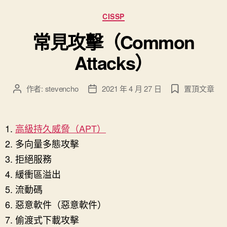
分
CISSP
類
常見攻擊（Common
Attacks）
作者:
stevencho
2021 年 4 月 27 日
置頂文章
文
文
章
章
作
發
者
佈
高級持久威脅（APT）
日
多向量多態攻擊
期
拒絕服務
緩衝區溢出
流動碼
惡意軟件（惡意軟件）
偷渡式下載攻擊