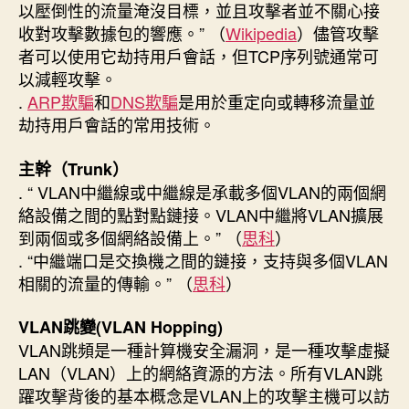
以壓倒性的流量淹沒目標，並且攻擊者並不關心接
收對攻擊數據包的響應。” （
Wikipedia
）儘管攻擊
者可以使用它劫持用戶會話，但TCP序列號通常可
以減輕攻擊。
.
ARP欺騙
和
DNS欺騙
是用於重定向或轉移流量並
劫持用戶會話的常用技術。
主幹（Trunk）
. “ VLAN中繼線或中繼線是承載多個VLAN的兩個網
絡設備之間的點對點鏈接。VLAN中繼將VLAN擴展
到兩個或多個網絡設備上。” （
思科
）
. “中繼端口是交換機之間的鏈接，支持與多個VLAN
相關的流量的傳輸。” （
思科
）
VLAN跳變(VLAN Hopping)
VLAN跳頻是一種計算機安全漏洞，是一種攻擊虛擬
LAN（VLAN）上的網絡資源的方法。所有VLAN跳
躍攻擊背後的基本概念是VLAN上的攻擊主機可以訪