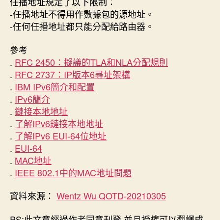
任播地址規定了以下限制：
-任播地址不得用作數據包的源地址。
-任何任播地址都只能分配給路由器。
參考
.
RFC 2450：擬議的TLA和NLA分配規則
.
RFC 2737：IP版本6尋址架構
.
IBM IPv6簡介和配置
.
IPv6簡介
.
鏈接本地地址
.
了解IPv6鏈接本地地址
.
了解IPv6 EUI-64位地址
.
EUI-64
.
MAC地址
.
IEEE 802.1中的MAC地址問題
資料來源：
Wentz Wu QOTD-20210305
PS:此文章經過作者同意刊登 並且授權可以翻譯成