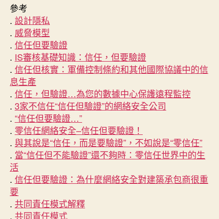
參考
.
設計隱私
.
威脅模型
.
信任但要驗證
.
IS審核基礎知識：信任，但要驗證
.
信任但核實：軍備控制條約和其他國際協議中的信
息生產
.
信任，但驗證…為您的數據中心保護遠程監控
.
3家不信任“信任但驗證”的網絡安全公司
.
“信任但要驗證…”
.
零信任網絡安全–信任但要驗證！
.
與其說是“信任，而是要驗證”，不如說是“零信任”
.
當“信任但不能驗證”還不夠時：零信任世界中的生
活
.
信任但要驗證：為什麼網絡安全對建築承包商很重
要
.
共同責任模式解釋
.
共同責任模式