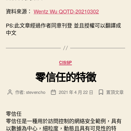
資料來源：
Wentz Wu QOTD-20210302
PS:此文章經過作者同意刊登 並且授權可以翻譯成
中文
分
CISSP
類
零信任的特徵
作者:
stevencho
2021 年 4 月 22 日
置頂文章
文
文
章
章
作
發
者
佈
零信任
日
零信任是一種用於訪問控制的網絡安全範例，具有
期
以數據為中心，細粒度，動態且具有可見性的特