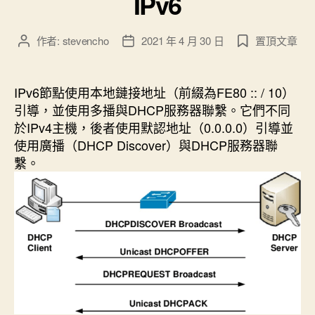
IPv6
作者:
stevencho
2021 年 4 月 30 日
置頂文章
文
文
章
章
作
發
者
佈
IPv6節點使用本地鏈接地址（前綴為FE80 :: / 10）
日
引導，並使用多播與DHCP服務器聯繫。它們不同
期
於IPv4主機，後者使用默認地址（0.0.0.0）引導並
使用廣播（DHCP Discover）與DHCP服務器聯
繫。