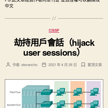
中文
分
CISSP
類
劫持用戶會話（hijack
user sessions）
作者:
stevencho
2021 年 4 月 28 日
置頂文章
文
文
章
章
作
發
者
佈
日
期