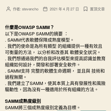
作者:
stevencho
2021 年 4 月 27 日
置頂文章
文
文
章
章
作
發
者
佈
什麼是OWASP SAMM？
日
以下是OWASP SAMM的摘要 ：
期
. SAMM代表軟體保障成熟度模型。
. 我們的使命是為所有類型 的組織提供一種有效且
可衡量的方法， 以分析和改善其 軟體安全狀況。
. 我們想通過我們的自我評估模型來提高認識並教育
組織如何設計，開發和部署安全軟件。
. SAMM支持 完整的軟體生命週期， 並且與 技術和
過程無關。
. 我們建立了SAMM，使其本質上具有發展性和風險
驅動性，因為沒有一種適用於所有組織的方法。
SAMM成熟度級別
SAMM將三個成熟度級別定義為目標。