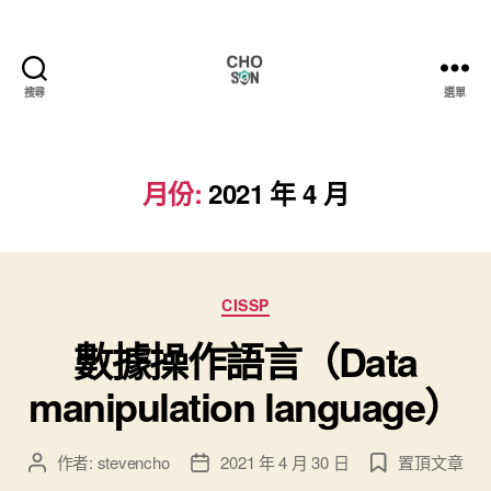
搜尋
選單
Choson
資
安
大
月份:
2021 年 4 月
小
事
分
CISSP
類
數據操作語言（Data
manipulation language）
作者:
stevencho
2021 年 4 月 30 日
置頂文章
文
文
章
章