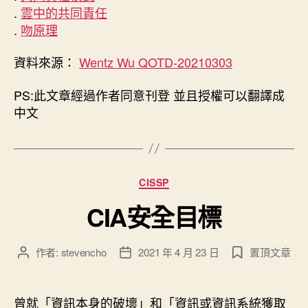
.
雲中的共同責任
.
吻原理
資料來源：
Wentz Wu QOTD-20210303
PS:此文章經過作者同意刊登 並且授權可以翻譯成
中文
分
CISSP
類
CIA安全目標
作者:
stevencho
2021 年 4 月 23 日
置頂文章
文
文
章
章
作
發
者
佈
曾就「資訊本身的破壞」和「資訊或資訊系統獲取