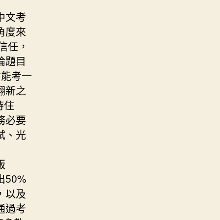
中文考
角度來
信任，
論題目
才能考一
翻新之
持住
務必要
試、光
版
50%
，以及
通過考