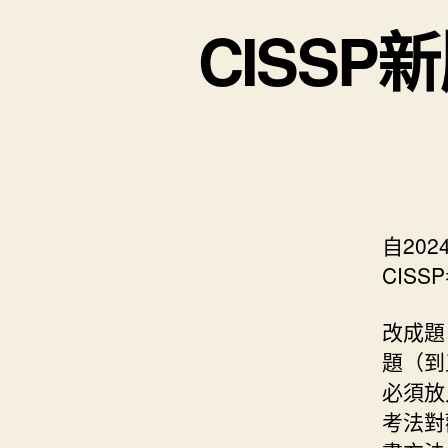
CISSP新
自202
CIS
改成題
題（到
必須放
考法對