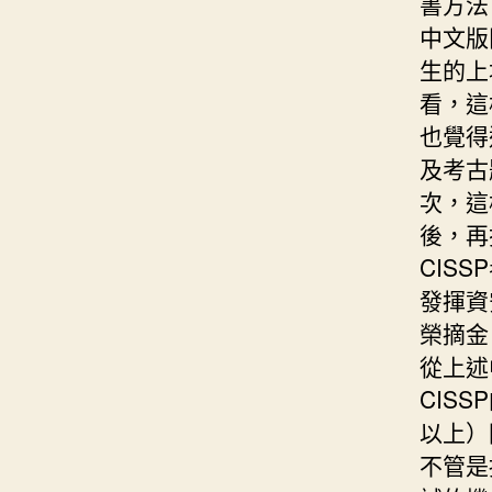
書方法
中文版
生的上
看，這
也覺得
及考古
次，這
後，再
CIS
發揮資
榮摘金
從上述
CIS
以上）
不管是