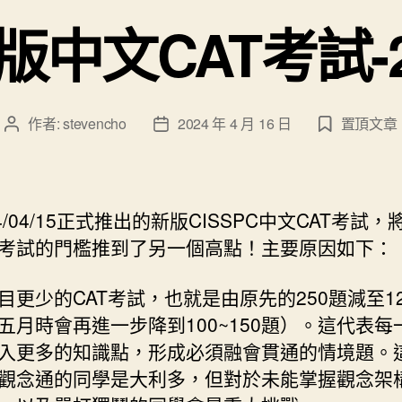
版中文CAT考試-2
作者:
stevencho
2024 年 4 月 16 日
置頂文章
文
文
章
章
作
發
者
佈
日
4/04/15正式推出的新版CISSPC中文CAT考試，
期
SP考試的門檻推到了另一個高點！主要原因如下：
目更少的CAT考試，也就是由原先的250題減至125
五月時會再進一步降到100~150題）。這代表每
入更多的知識點，形成必須融會貫通的情境題。
觀念通的同學是大利多，但對於未能掌握觀念架