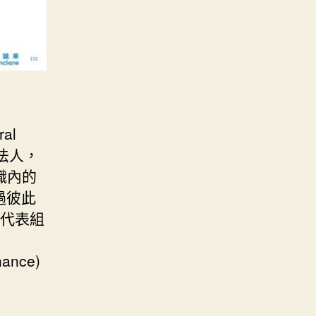
al
的法人，
組織內的
，透過彼此
能代表組
nce)