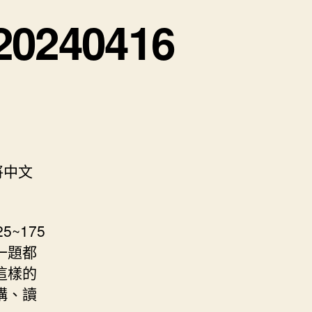
0240416
將中文
~175
一題都
這樣的
構、讀