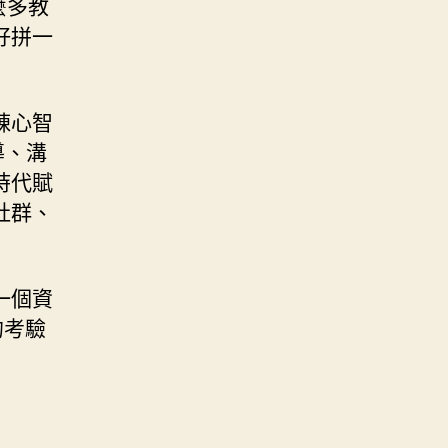
麼多教
好拼一
錬心智
導、溝
時代賦
社群、
一個資
的考驗