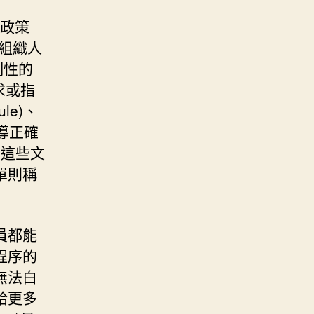
的政策
對組織人
制性的
要求或指
le)、
指導正確
序這些文
單則稱
員都能
程序的
無法白
給更多