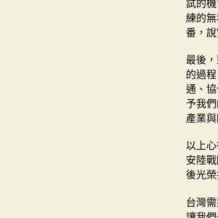
試的機
練的無
番，說
最後，
的過程
通、協
予我們
產業與
以上心
安陸戰
後光榮
台灣需要
讓我們