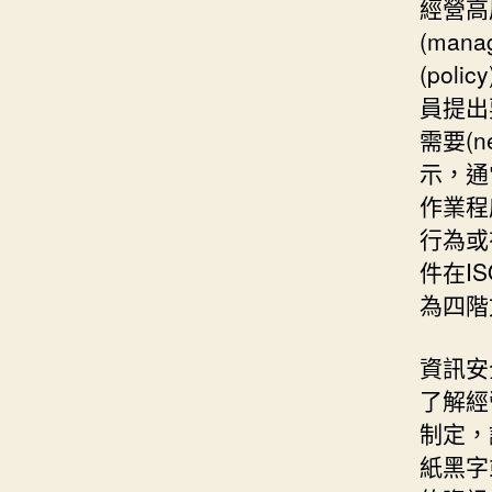
經營高
(man
(po
員提出要
需要(n
示，通常
作業程序
行為或
件在I
為四階
資訊安
了解經
制定，
紙黑字