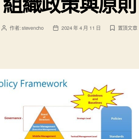
組織政策與原則
作者:
stevencho
2024 年 4 月 11 日
置頂文章
文
文
章
章
作
發
者
佈
日
期