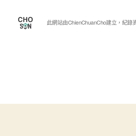
此網站由ChienChuanCho建立，紀錄資
Choson
資
安
大
小
事