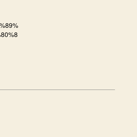
E7%89%
%80%8