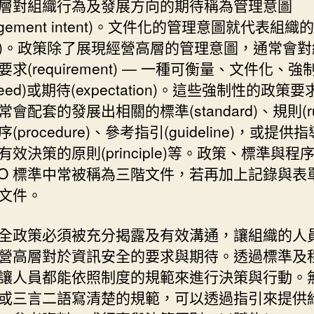
層對組織行為及發展方向的期待稱為管理意圖
agement intent)。文件化的管理意圖就代表組織
licy)。政策除了展現經營高層的管理意圖，通常會
求(requirement) — 一種可衡量、文件化、強
eed)或期待(expectation)。這些強制性的政策
會配套的發展出相關的標準(standard)、規則(ru
(procedure)、參考指引(guideline)，或提供
有效決策的原則(principle)等。政策、標準與程
SO 標準中常被稱為三階文件，若再加上記錄與表
文件。
全政策必須被充分揭露及有效溝通，讓組織的人
營高層對於資訊安全的要求與期待。透過標準及
讓人員都能依照制度的規範來進行決策與行動。
或三言二語寫清楚的規範，可以透過指引來提供