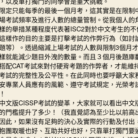
，以及單打獨鬥的同學會是重大挑戰。
限定只能每季的最後一個月考，這其實是在限制
場考試頻率及進行人數的總量管制。從我個人的
樣的舉措某種程度代表著ISC2對於中文考生的不
這樣作的目的主要是打擊考試的作弊行為（如討
題等）。透過縮減上場考試的人數與限制3個月
樣就能減少題目外洩的數量。而且３個月後題庫
搭配CAT考試來對付硬背考題的作弊者，才能維
SP考試的完整性及公平性。在此同時也要呼籲大家
安專業人員應有的風範、遵守考試規定，光榮考
！
中文版CISSP考試的變革，大家就可以看出中文
SP的門檻提升了多少！（我直覺認為至少比以前高出
因此，如果沒有足夠的決心及實際的行動及付出
抱團取暖也好、互助共好也好，只靠單打獨鬥要