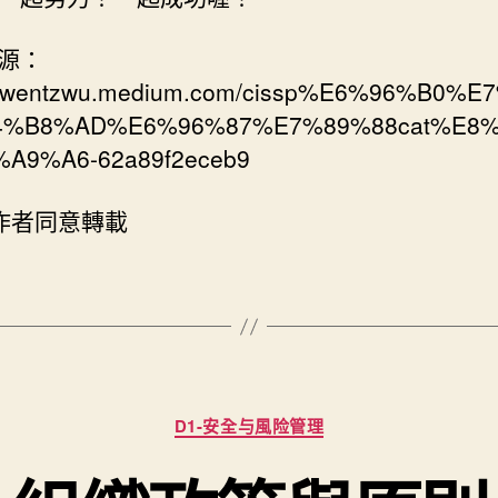
源：
://wentzwu.medium.com/cissp%E6%96%B0%
4%B8%AD%E6%96%87%E7%89%88cat%E8
A9%A6-62a89f2eceb9
經作者同意轉載
分
D1-安全与風险管理
類