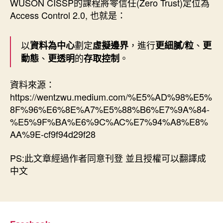
WUSON CISSP的課程將零信任(Zero Trust)定位為
Access Control 2.0, 也就是：
以
劃定
，進行
、
資料為中心
虛擬邊界
更細膩/粒
更
、
的
。
動態
更透明
存取控制
資料來源：
https://wentzwu.medium.com/%E5%AD%98%E5%
8F%96%E6%8E%A7%E5%88%B6%E7%9A%84-
%E5%9F%BA%E6%9C%AC%E7%94%A8%E8%
AA%9E-cf9f94d29f28
PS:此文章經過作者同意刊登 並且授權可以翻譯成
中文