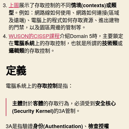
上圖
展示了存取控制的不同
情境(contexts)或類
。例如：網路線如何使用、網路如何連接(區域
型
及遠端)、電腦上的程式如何存取資源、進出建物
的門禁，以及園區周邊的管制等。
WUSON的CISSP課程
介紹Domain 5時，主要鎖定
在
上的存取控制，也就是所謂的
或
電腦系統
技術類
的存取控制。
邏輯類
定義
電腦系統上的
是指：
存取控制
對於
的存取行為，必須受到
主體
客體
安全核心
的3A管制。
(Security Kernel)
3A是指驗證
、
身份(Authentication)
檢查授權