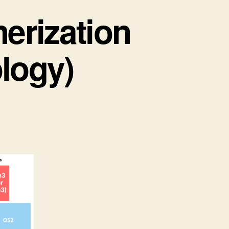
ization
logy)