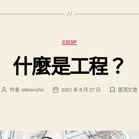
分
CISSP
類
什麼是工程？
作者:
stevencho
2021 年 8 月 27 日
置頂文章
文
文
章
章
作
發
者
佈
日
期