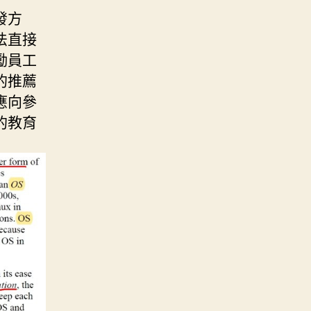
發方
法直接
勵員工
的推薦
應向參
的教育