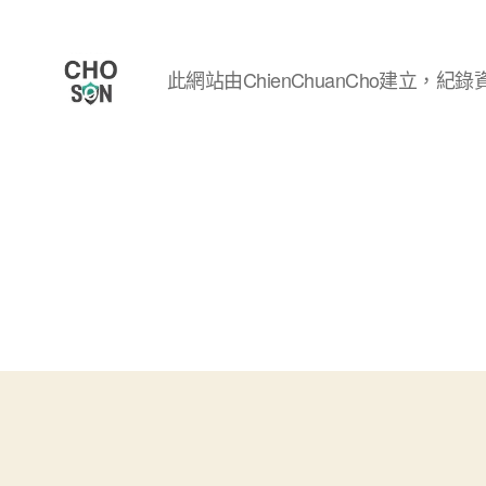
此網站由ChienChuanCho建立，紀錄資
Choson
資
安
大
小
事