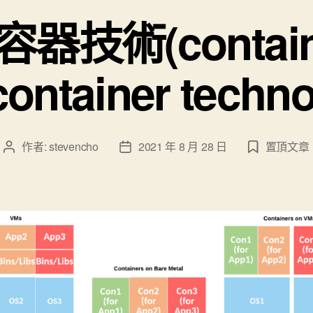
技術(container
container techno
作者:
stevencho
2021 年 8 月 28 日
置頂文章
文
文
章
章
作
發
者
佈
日
期