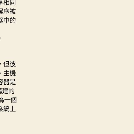
享相同
程序被
器中的
）
，但彼
。主機
容器是
構建的
，為一個
系統上