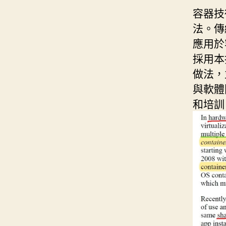
容器技
法。傳
應用於
採用本
做法，
與軟體
和培訓