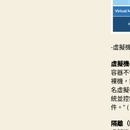
-虛擬機
虛擬機器
容器不
裸機，
名虛擬
統並控
件。” 
隔離（I