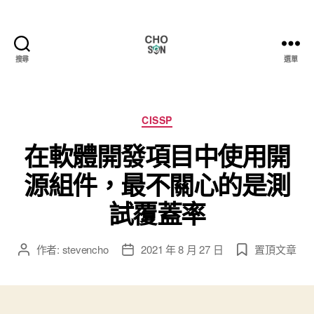
搜尋
選單
Choson
資
安
大
分
CISSP
小
類
在軟體開發項目中使用開
事
源組件，最不關心的是測
試覆蓋率
作者:
stevencho
2021 年 8 月 27 日
置頂文章
文
文
章
章
作
發
者
佈
日