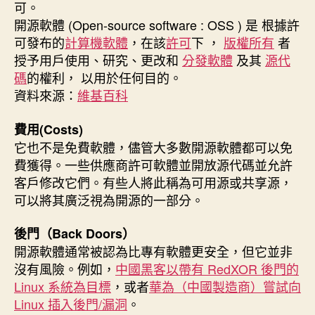
可。
開源軟體 (Open-source software : OSS ) 是 根據許
可發布的
計算機軟體
，在該
許可
下 ，
版權所有
者
授予用戶使用、研究、更改和
分發軟體
及其
源代
碼
的權利， 以用於任何目的。
資料來源：
維基百科
費用(Costs)
它也不是免費軟體，儘管大多數開源軟體都可以免
費獲得。一些供應商許可軟體並開放源代碼並允許
客戶修改它們。有些人將此稱為可用源或共享源，
可以將其廣泛視為開源的一部分。
後門（Back Doors）
開源軟體通常被認為比專有軟體更安全，但它並非
沒有風險。例如，
中國黑客以帶有 RedXOR 後門的
Linux 系統為目標
，或者
華為（中國製造商）嘗試向
Linux 插入後門/漏洞
。