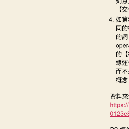
刻意
【交
如第
同的
的詞
op
的【
線運
而不
概念
資料來
https
0123e