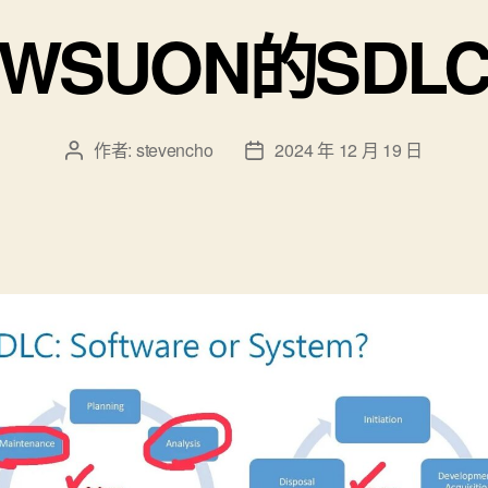
WSUON的SDL
作者:
stevencho
2024 年 12 月 19 日
文
文
章
章
作
發
者
佈
日
期