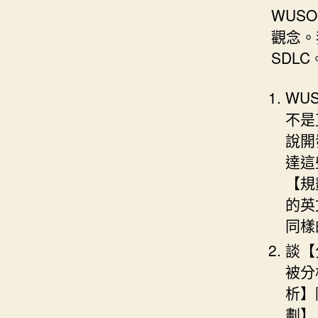
WUS
觀念。
SDL
WU
不是
說開
達這
【規
的英文
同樣
談【
被分
析】
劃】