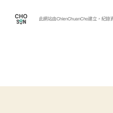
此網站由ChienChuanCho建立，紀錄資
Choson
資
安
大
小
事