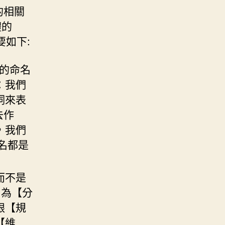
的相關
體的
要如下:
段的命名
：我們
詞來表
去作
，我們
命名都是
而不是
名為【分
跟【規
【維