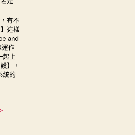
命名是
西，有不
運】這樣
 and
線運作
一起上
維護】，
系統的
-