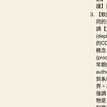
護】
【軟
同的
調【
(d
的C
概念
(pr
早期
aut
到系
界。
強調
物是