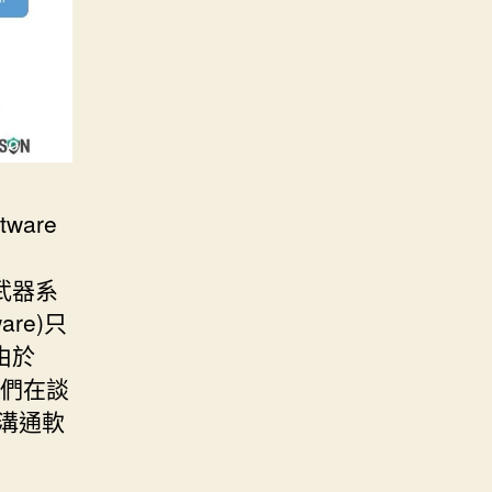
ware
武器系
re)只
由於
我們在談
溝通軟