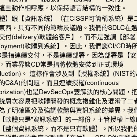
這些動作相呼應，以保持語言結構的一致性。
體】跟【資訊系統】（在CISSP可簡稱系統）是
東西，具有不同的範疇及議題。我們的SDLC在
交付(delivery)軟體給客戶】，而不是強調【部署
eployment)軟體到系統】。因此，我們談CI/CD時
D是指連續交付，不是連續部署。因為部署是【安
，而業界談CD常是指將軟體安裝到正式環境
oduction)。 這樣作會涉及到【授權系統】(NIST的
的C&A)的問題，而且連續授權(continuous
horization)也是DevSecOps要解決的核心問題
統層次容易把軟體開發的概念複雜化及混淆了二
為了明確區分及強調軟體與資訊系統的差異，我
【軟體只是”資訊系統】的一部份，主管授權上線
【整個資訊系統，而不是只有軟體】。所以我們