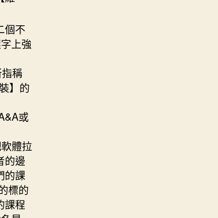
二個不
選字上強
所指稱
裝】的
A&A或
，把軟體拉
者的邊
們的課
的標的
的課程