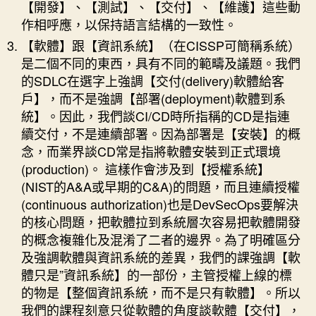
【開發】、【測試】、【交付】、【維護】這些動
作相呼應，以保持語言結構的一致性。
【軟體】跟【資訊系統】（在CISSP可簡稱系統）
是二個不同的東西，具有不同的範疇及議題。我們
的SDLC在選字上強調【交付(delivery)軟體給客
戶】，而不是強調【部署(deployment)軟體到系
統】。因此，我們談CI/CD時所指稱的CD是指連
續交付，不是連續部署。因為部署是【安裝】的概
念，而業界談CD常是指將軟體安裝到正式環境
(production)。 這樣作會涉及到【授權系統】
(NIST的A&A或早期的C&A)的問題，而且連續授權
(continuous authorization)也是DevSecOps要解決
的核心問題，把軟體拉到系統層次容易把軟體開發
的概念複雜化及混淆了二者的邊界。為了明確區分
及強調軟體與資訊系統的差異，我們的課強調【軟
體只是”資訊系統】的一部份，主管授權上線的標
的物是【整個資訊系統，而不是只有軟體】。所以
我們的課程刻意只從軟體的角度談軟體【交付】，