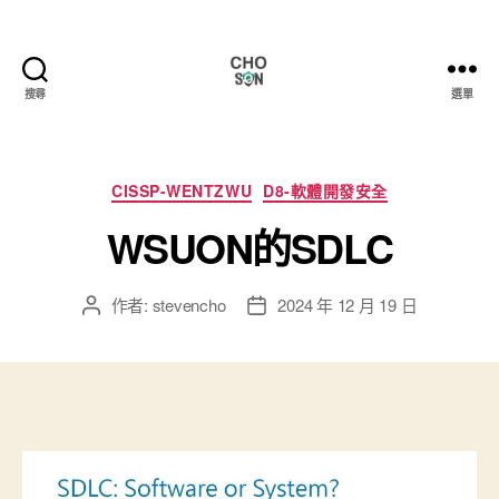
搜尋
選單
Choson
資
安
大
分
CISSP-WENTZWU
D8-軟體開發安全
小
類
WSUON的SDLC
事
作者:
stevencho
2024 年 12 月 19 日
文
文
章
章
作
發
者
佈
日
期