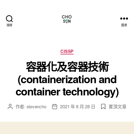
搜尋
選單
Choson
資
安
大
分
CISSP
小
類
容器化及容器技術
事
(containerization and
container technology)
作者:
stevencho
2021 年 8 月 28 日
置頂文章
文
文
章
章
作
發
者
佈
日