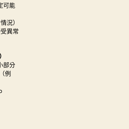
定可能
常情況）
接受異常
e）
小部分
（例
o