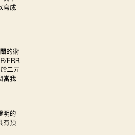
以寫成
相關的術
/FRR
用於二元
調當我
證明的
具有預