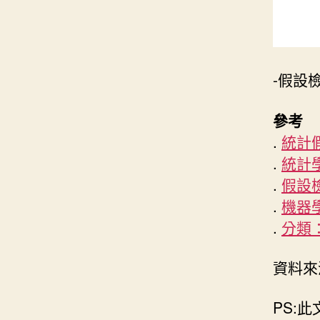
-假設
參考
.
統計
.
統計
.
假設
.
機器
.
分類
資料
PS: