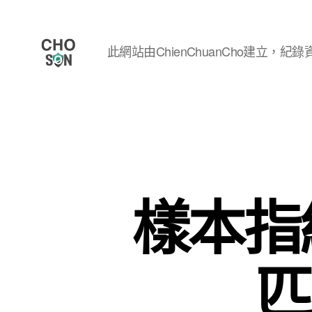
此網站由ChienChuanCho建立，紀錄資
Choson
資
安
大
小
事
樣本指
匹