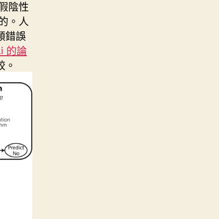
假陰性
的。人
類錯誤
Li 的論
較。