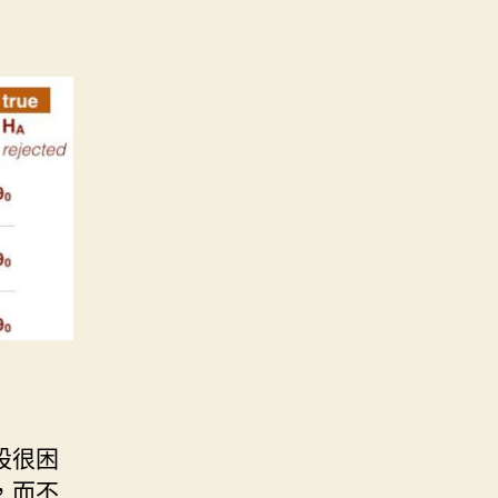
設很困
，而不