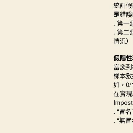
統計假
是錯誤
. 第
. 第
情況）
假陽性和假
當談到
樣本數
如，0
在實現
Impo
. “冒
. “無