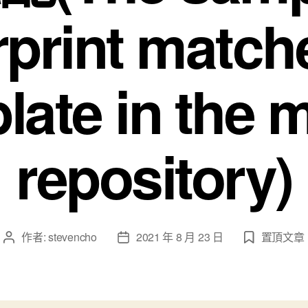
rprint match
late in the 
repository)
作者:
stevencho
2021 年 8 月 23 日
置頂文章
文
文
章
章
作
發
者
佈
日