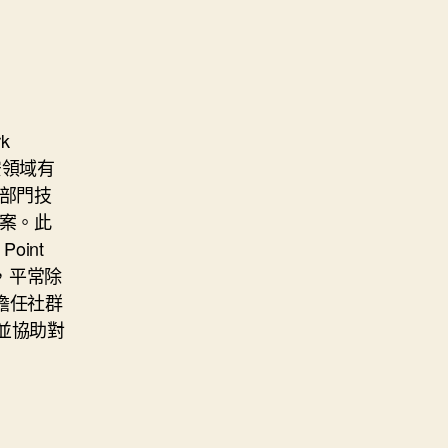
k
 等資安領域有
部門技
案。此
oint
外，平常除
擔任社群
並協助對