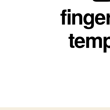
finge
temp