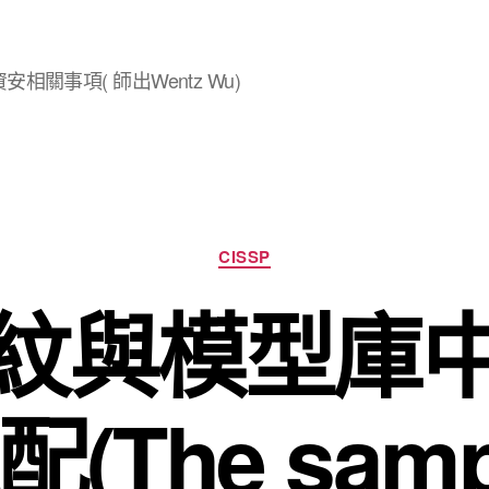
安相關事項( 師出Wentz Wu)
分
CISSP
類
紋與模型庫
配(The samp