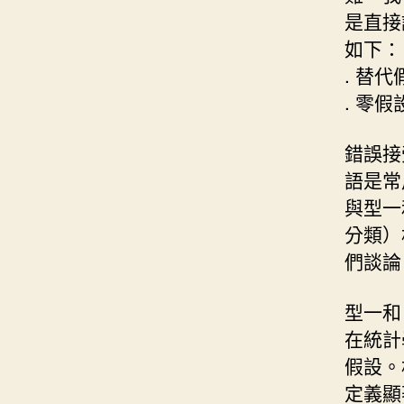
是直接
如下：
. 替
. 零
錯誤接受
語是常
與型一
分類）
們談論
型一和 型
在統計
假設。
定義顯