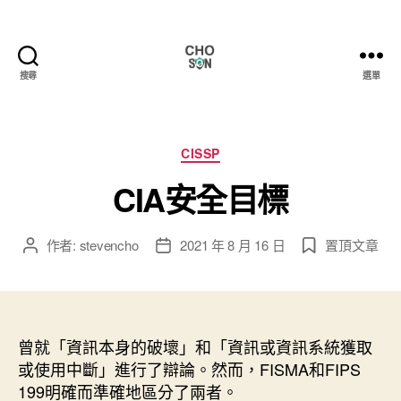
搜尋
選單
Choson
資
安
大
分
CISSP
小
類
CIA安全目標
事
作者:
stevencho
2021 年 8 月 16 日
置頂文章
文
文
章
章
作
發
者
佈
日
曾就「資訊本身的破壞」和「資訊或資訊系統獲取
期
或使用中斷」進行了辯論。然而，FISMA和FIPS
199明確而準確地區分了兩者。