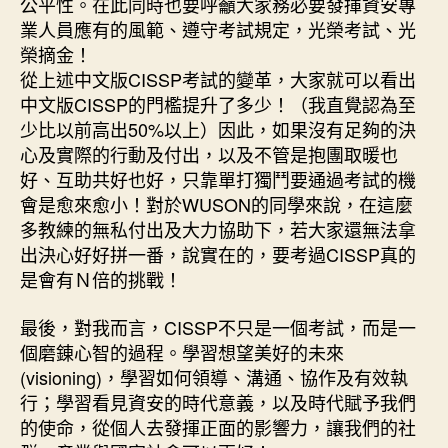
公平性。在此同時也要呼籲大家務必要發揮資安專
業人員應有的風範、遵守考試規定，光榮考試、光
榮摘金！
從上述中文版CISSP考試的變革，大家就可以看出
中文版CISSP的門檻提升了多少！（我直覺認為至
少比以前高出50%以上）因此，如果沒有足夠的決
心及實際的行動及付出，以及不管是抱團取暖也
好、互助共好也好，只靠單打獨鬥要通過考試的機
會是愈來愈小！對於WUSON的同學來說，在這麼
多教練的無私付出及大力協助下，若大家還無法拿
出決心好好拼一番，說實在的，要考過CISSP真的
是會有Ｎ倍的挑戰！
最後，對我而言，CISSP不只是一個考試，而是一
個磨錬心智的過程。學習想望美好的未來
(visioning)，學習如何領導、溝通、協作及有效執
行；學習看見資安的時代意義，以及時代賦予我們
的使命，從個人去發揮正面的影響力，讓我們的社