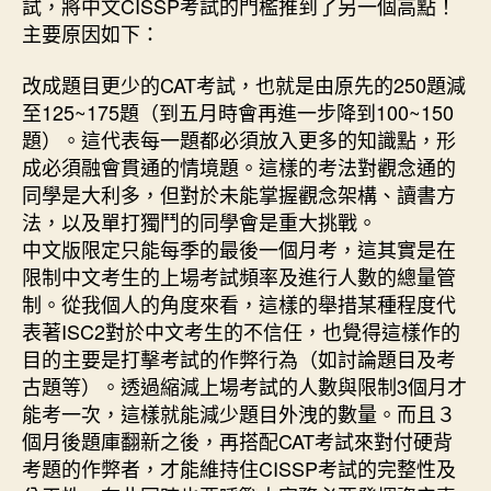
試，將中文CISSP考試的門檻推到了另一個高點！
主要原因如下：
改成題目更少的CAT考試，也就是由原先的250題減
至125~175題（到五月時會再進一步降到100~150
題）。這代表每一題都必須放入更多的知識點，形
成必須融會貫通的情境題。這樣的考法對觀念通的
同學是大利多，但對於未能掌握觀念架構、讀書方
法，以及單打獨鬥的同學會是重大挑戰。
中文版限定只能每季的最後一個月考，這其實是在
限制中文考生的上場考試頻率及進行人數的總量管
制。從我個人的角度來看，這樣的舉措某種程度代
表著ISC2對於中文考生的不信任，也覺得這樣作的
目的主要是打擊考試的作弊行為（如討論題目及考
古題等）。透過縮減上場考試的人數與限制3個月才
能考一次，這樣就能減少題目外洩的數量。而且３
個月後題庫翻新之後，再搭配CAT考試來對付硬背
考題的作弊者，才能維持住CISSP考試的完整性及