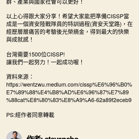
群、產業與國家社會可以更好！
以上心得跟大家分享！希望大家能把準備CISSP當
成是一個資安陸戰隊員的特訓過程(資安天堂路)，在
經歷層層痛苦的考驗後光榮摘金，得到最大的快樂
與成就感！
台灣需要1500位CISSP!
讓我們一起努力！一起成功喔！
資料來源：
https://wentzwu.medium.com/cissp%E6%96%B0%
E7%89%88%E4%B8%AD%E6%96%87%E7%89
%88cat%E8%80%83%E8%A9%A6-62a89f2eceb9
PS:經作者同意轉載
作者: stevencho