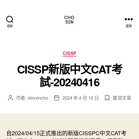
搜尋
選單
Choson
資
安
大
分
CISSP
小
類
CISSP新版中文CAT考
事
試-20240416
作者:
stevencho
2024 年 4 月 16 日
置頂文章
文
文
章
章
作
發
者
佈
日
自2024/04/15正式推出的新版CISSPC中文CAT考
期