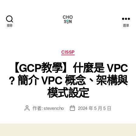
搜尋
選單
Choson
資
安
大
分
CISSP
小
類
【GCP教學】什麼是 VPC
事
? 簡介 VPC 概念、架構與
模式設定
作者:
stevencho
2024 年 5 月 5 日
文
文
章
章
作
發
者
佈
日