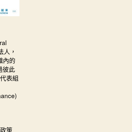
al
的法人，
組織內的
，透過彼此
能代表組
nce)
的政策