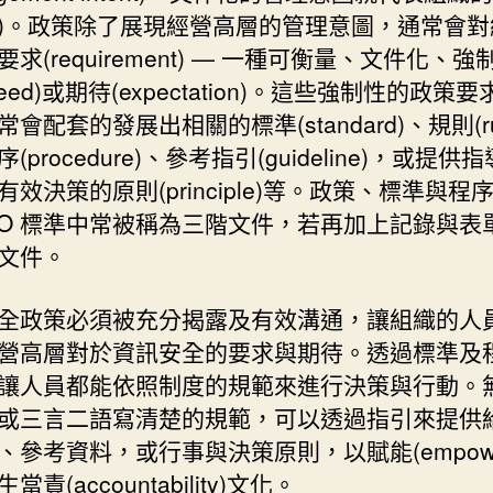
licy)。政策除了展現經營高層的管理意圖，通常會
求(requirement) — 一種可衡量、文件化、強
eed)或期待(expectation)。這些強制性的政策
會配套的發展出相關的標準(standard)、規則(ru
(procedure)、參考指引(guideline)，或提供
有效決策的原則(principle)等。政策、標準與程
SO 標準中常被稱為三階文件，若再加上記錄與表
文件。
全政策必須被充分揭露及有效溝通，讓組織的人
營高層對於資訊安全的要求與期待。透過標準及
讓人員都能依照制度的規範來進行決策與行動。
或三言二語寫清楚的規範，可以透過指引來提供
、參考資料，或行事與決策原則，以賦能(empowe
當責(accountability)文化。