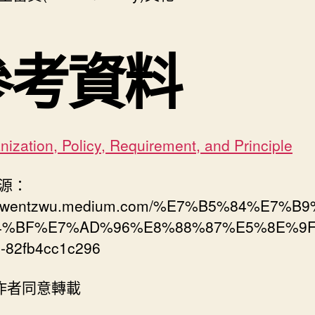
參考資料
nization, Policy, Requirement, and Principle
源：
://wentzwu.medium.com/%E7%B5%84%E7%B
4%BF%E7%AD%96%E8%88%87%E5%8E%9
-82fb4cc1c296
經作者同意轉載