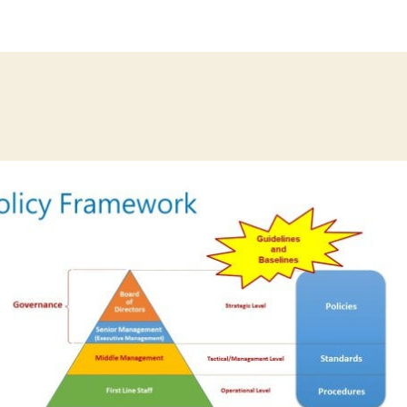
作
發
者
佈
日
期