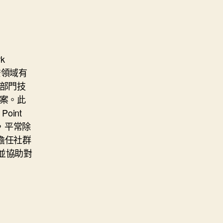
k
 等資安領域有
部門技
案。此
oint
外，平常除
擔任社群
並協助對