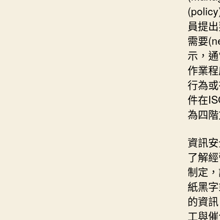
(po
員提出要
需要(n
示，通常
作業程序
行為或
件在I
為四階
資訊安
了解經
制定，
紙黑字
的資訊
工與催生