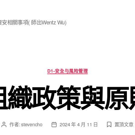
安相關事項( 師出Wentz Wu)
分
D1-安全与風险管理
類
組織政策與原
作者:
stevencho
2024 年 4 月 11 日
置頂文章
文
文
章
章