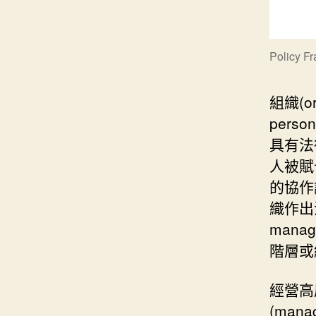
Policy F
組織(or
pers
具有法
人被賦予責
的協作
織作出
mana
階層或
經營高
(man