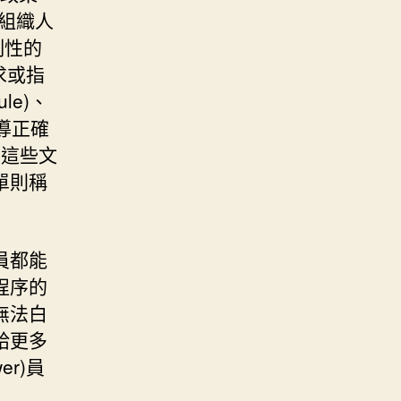
對組織人
制性的
要求或指
le)、
指導正確
序這些文
單則稱
員都能
程序的
無法白
給更多
r)員