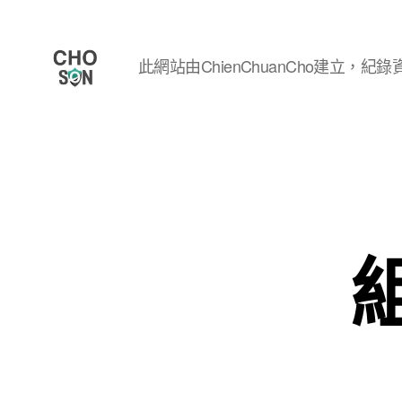
此網站由ChienChuanCho建立，紀錄資
Choson
資
安
大
小
事