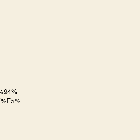
9%94%
F%E5%