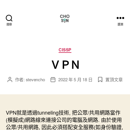
搜尋
選單
Choson
資
安
大
分
CISSP
小
類
ＶＰＮ
事
作者:
stevencho
2022 年 5 月 18 日
置頂文章
文
文
章
章
作
發
者
佈
日
VPN就是透過tunneling技術, 把公眾/共用網路當作
期
(模擬成)網路線來連接公司的電腦及網路. 由於使用
公眾/共用網路, 因此必須搭配安全服務(如身份驗證,