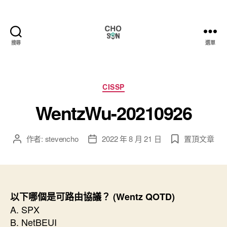
搜尋
選單
Choson
資
安
大
分
CISSP
小
類
WentzWu-20210926
事
作者:
stevencho
2022 年 8 月 21 日
置頂文章
文
文
章
章
作
發
者
佈
日
期
以下哪個是可路由協議？ (Wentz QOTD)
A. SPX
B. NetBEUI