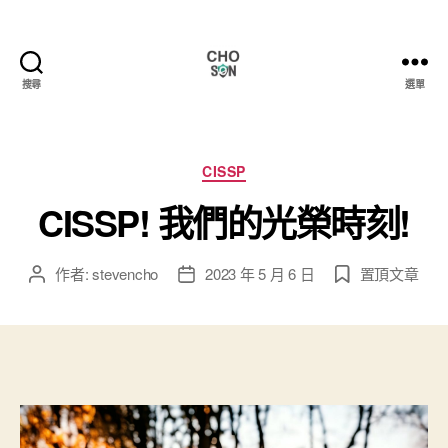
搜尋
選單
Choson
資
安
大
分
CISSP
小
類
CISSP! 我們的光榮時刻!
事
作者:
stevencho
2023 年 5 月 6 日
置頂文章
文
文
章
章
作
發
者
佈
日
期