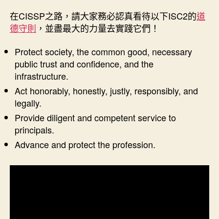
在CISSP之路，請大家務必認真看待以下ISC2的
道
德守則
，並盡最大的力量去實踐它們！
Protect society, the common good, necessary
public trust and confidence, and the
infrastructure.
Act honorably, honestly, justly, responsibly, and
legally.
Provide diligent and competent service to
principals.
Advance and protect the profession.