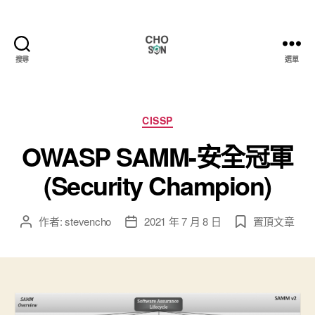
搜尋
選單
Choson
資
安
大
分
CISSP
小
類
OWASP SAMM-安全冠軍
事
(Security Champion)
作者:
stevencho
2021 年 7 月 8 日
置頂文章
文
文
章
章
作
發
者
佈
日
期