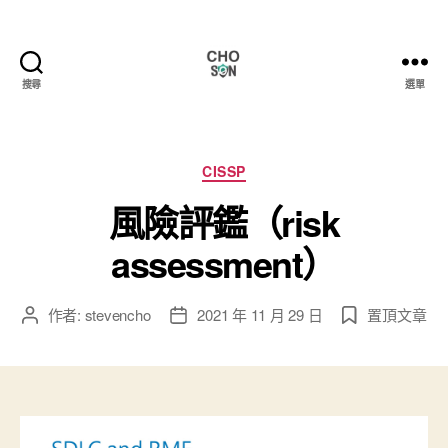
搜尋
選單
Choson
資
安
大
分
CISSP
小
類
風險評鑑（risk
事
assessment）
作者:
stevencho
2021 年 11 月 29 日
置頂文章
文
文
章
章
作
發
者
佈
日
期