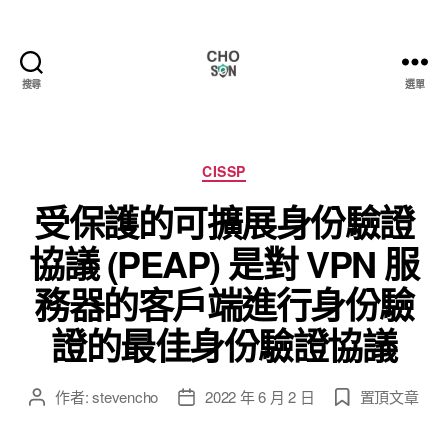
搜尋
選單
Choson
資
安
大
分
CISSP
小
類
受保護的可擴展身份驗證
事
協議 (PEAP) 是對 VPN 服
務器的客戶端進行身份驗
證的最佳身份驗證協議
作者:
stevencho
2022 年 6 月 2 日
置頂文章
文
文
章
章
作
發