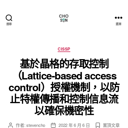
搜尋
選單
Choson
資
安
大
分
CISSP
小
類
基於晶格的存取控制
事
（Lattice-based access
control）授權機制，以防
止特權傳播和控制信息流
以確保機密性
作者:
stevencho
2022 年 6 月 6 日
置頂文章
文
文