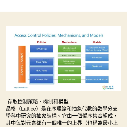
章
章
作
發
者
佈
日
期
-存取控制策略、機制和模型
晶格（Lattice）是在序理論和抽象代數的數學分支
學科中研究的抽象結構。它由一個偏序集合組成，
其中每對元素都有一個唯一的上界（也稱為最小上