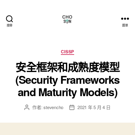
搜尋
選單
Choson
資
安
大
分
CISSP
小
類
安全框架和成熟度模型
事
(Security Frameworks
and Maturity Models)
作者:
stevencho
2021 年 5 月 4 日
文
文
章
章
作
發
者
佈
日