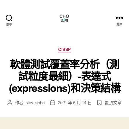
搜尋
選單
Choson
資
安
大
分
CISSP
小
類
軟體測試覆蓋率分析（測
事
試粒度最細）-表達式
(expressions)和決策結構
作者:
stevencho
2021 年 6 月 14 日
置頂文章
文
文
章
章
作
發
者
佈
日