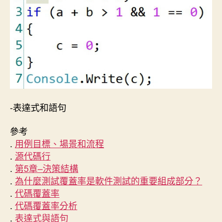
-表達式和語句
參考
.
用例目標、場景和流程
.
源代碼行
.
第5章–決策結構
.
為什麼測試覆蓋率是軟件測試的重要組成部分？
.
代碼覆蓋率
.
代碼覆蓋率分析
.
表達式與語句