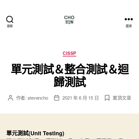
搜尋
選單
Choson
資
安
大
分
CISSP
小
類
單元測試＆整合測試＆迴
事
歸測試
作者:
stevencho
2021 年 6 月 15 日
置頂文章
文
文
章
章
作
發
者
佈
日
期
單元測試(Unit Testing)