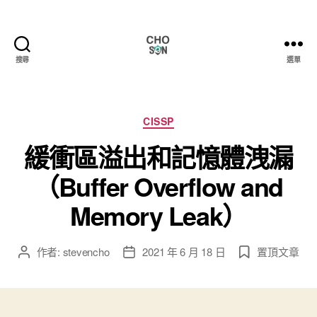
搜尋
選單
Choson
資
安
大
分
CISSP
小
類
緩衝區溢出和記憶體洩漏
事
（Buffer Overflow and
Memory Leak）
作者:
stevencho
2021 年 6 月 18 日
置頂文章
文
文
章
章
作
發
者
佈
日