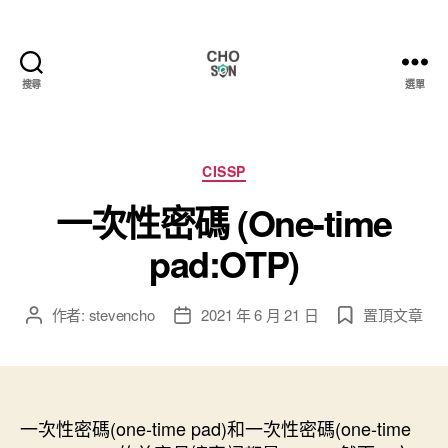
搜尋
選單
Choson
資
安
大
分
CISSP
小
類
一次性密碼 (One-time
事
pad:OTP)
作者:
stevencho
2021 年 6 月 21 日
置頂文章
文
文
章
章
作
發
者
佈
日
一次性密碼(one-time pad)和一次性密碼(one-time
期