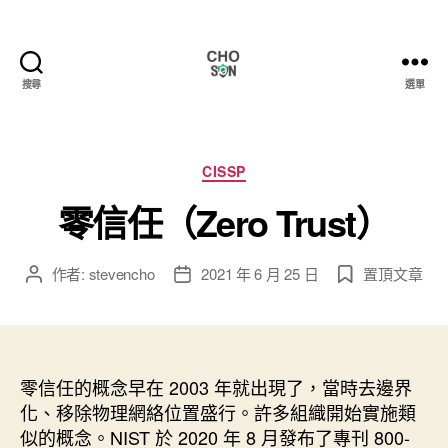
搜尋
選單
Choson
資
安
大
分
CISSP
小
類
零信任（Zero Trust）
事
作者:
stevencho
2021 年 6 月 25 日
置頂文章
文
文
章
章
作
發
者
佈
日
零信任的概念早在 2003 年就出現了，當時去邊界
期
化、移除物理網絡位置盛行。許多組織開始實施類
似的概念。NIST 於 2020 年 8 月發布了專刊 800-