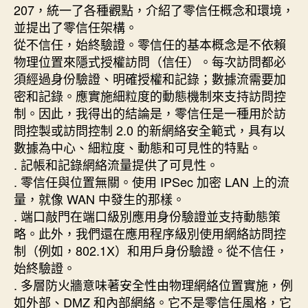
207，統一了各種觀點，介紹了零信任概念和環境，
並提出了零信任架構。
從不信任，始終驗證。零信任的基本概念是不依賴
物理位置來隱式授權訪問（信任）。每次訪問都必
須經過身份驗證、明確授權和記錄；數據流需要加
密和記錄。應實施細粒度的動態機制來支持訪問控
制。因此，我得出的結論是，零信任是一種用於訪
問控製或訪問控制 2.0 的新網絡安全範式，具有以
數據為中心、細粒度、動態和可見性的特點。
. 記帳和記錄網絡流量提供了可見性。
. 零信任與位置無關。使用 IPSec 加密 LAN 上的流
量，就像 WAN 中發生的那樣。
. 端口敲門在端口級別應用身份驗證並支持動態策
略。此外，我們還在應用程序級別使用網絡訪問控
制（例如，802.1X）和用戶身份驗證。從不信任，
始終驗證。
. 多層防火牆意味著安全性由物理網絡位置實施，例
如外部、DMZ 和內部網絡。它不是零信任風格，它