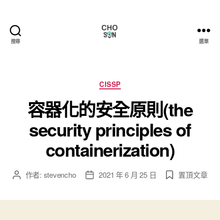
搜尋
選單
Choson
資
安
大
分
CISSP
小
類
容器化的安全原則(the
事
security principles of
containerization)
作者:
stevencho
2021 年 6 月 25 日
置頂文章
文
文
章
章
作
發
者
佈
日