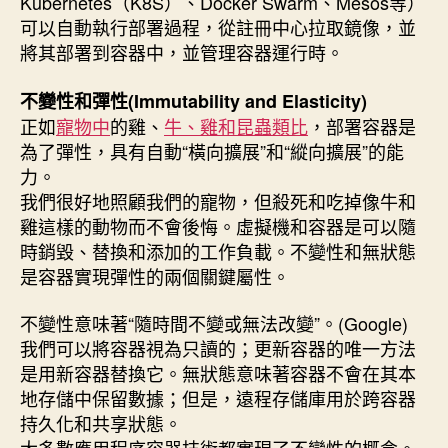
Kubernetes（K8S）、Docker Swarm、Mesos等）
可以自動執行部署過程，從註冊中心拉取鏡像，並
將其部署到容器中，並管理容器運行時。
不變性和彈性(Immutability and Elasticity)
正如
寵物中
的雞、
牛、雞和昆蟲類比
，部署容器是
為了彈性，具有自動“橫向擴展”和“縱向擴展”的能
力。
我們很好地照顧我們的寵物，但殺死和吃掉像牛和
雞這樣的動物而不會後悔。虛擬機和容器是可以隨
時銷毀、替換和添加的工作負載。不變性和無狀態
是容器實現彈性的兩個關鍵屬性。
不變性意味著“隨時間不變或無法改變”。(Google)
我們可以將容器視為只讀的；更新容器的唯一方法
是用新容器替換它。無狀態意味著容器不會在其本
地存儲中保留數據；但是，遠程存儲庫用於跨容器
持久化和共享狀態。