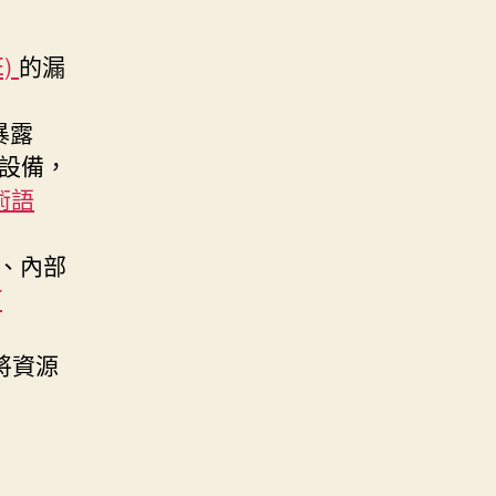
E)
的漏
暴露
壞設備，
C術語
、內部
T
將資源