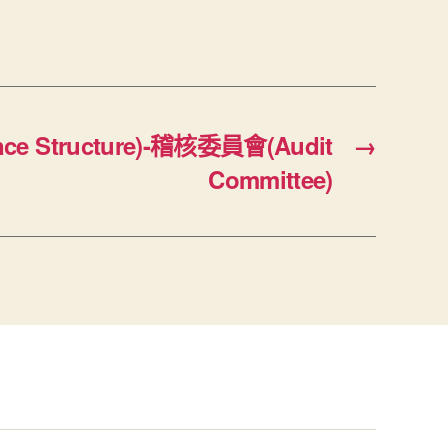
e Structure)-稽核委員會(Audit
→
Committee)