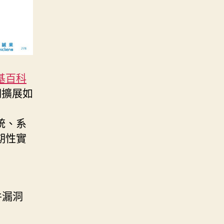
基百科
們擴展如
統、系
期性實
件漏洞