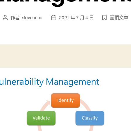
作者:
stevencho
2021 年 7 月 4 日
置頂文章
文
文
章
章
作
發
者
佈
日
期