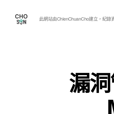
此網站由ChienChuanCho建立，紀錄資
Choson
資
安
大
小
事
漏洞管