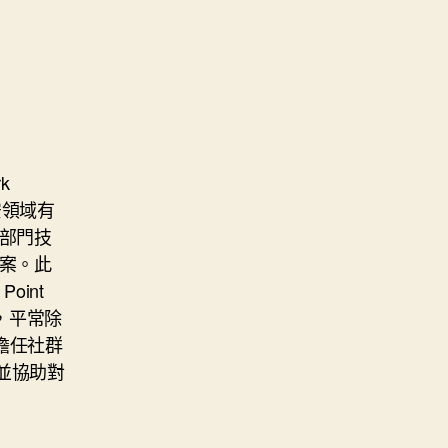
k
 等資安領域有
部門技
案。此
oint
外，平常除
擔任社群
並協助對