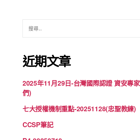
搜
尋
關
鍵
近期文章
字:
2025年11月29日-台灣國際認證 資安
們)
七大授權機制重點-20251128(忠聖教練)
CCSP筆記