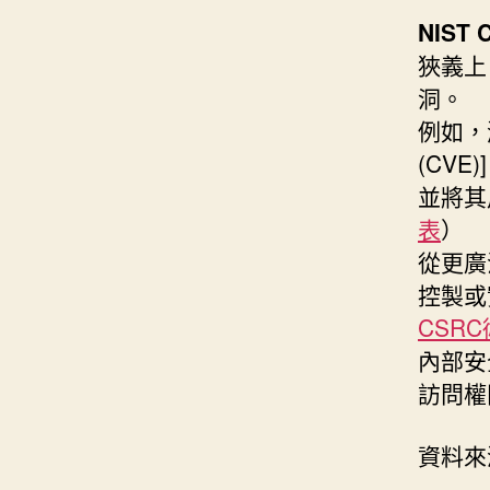
NIST
狹義上
洞。
例如，
(CV
並將其
表
）
從更廣
控製或
CSR
內部安
訪問權
資料來