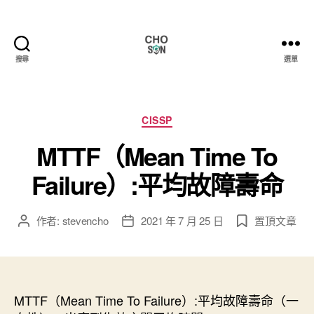
搜尋
選單
Choson
資
安
大
分
CISSP
小
類
MTTF（Mean Time To
事
Failure）:平均故障壽命
作者:
stevencho
2021 年 7 月 25 日
置頂文章
文
文
章
章
作
發
者
佈
日
MTTF（Mean Time To Failure）:平均故障壽命（一
期