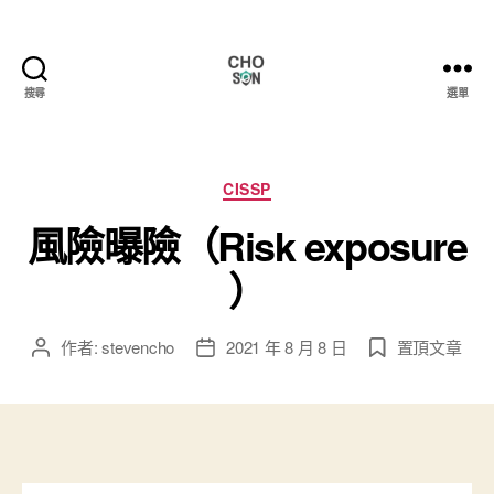
搜尋
選單
Choson
資
安
大
分
CISSP
小
類
風險曝險（Risk exposure
事
）
作者:
stevencho
2021 年 8 月 8 日
置頂文章
文
文
章
章
作
發
者
佈
日
期