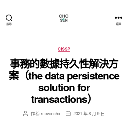
搜尋
選單
Choson
資
安
大
分
CISSP
小
類
事務的數據持久性解決方
事
案（the data persistence
solution for
transactions）
作者:
stevencho
2021 年 8 月 9 日
文
文
章
章
作
發