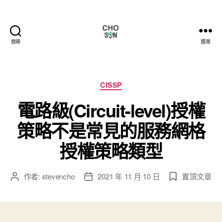
搜尋
選單
Choson
資
安
大
分
CISSP
小
類
電路級(Circuit-level)授權
事
策略不是常見的服務網格
授權策略類型
作者:
stevencho
2021 年 11 月 10 日
置頂文章
文
文
章
章
作
發
者
佈
日