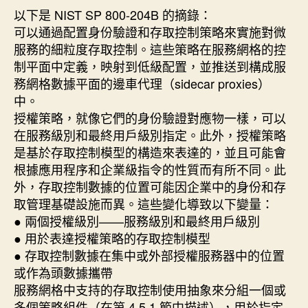
以下是 NIST SP 800-204B 的摘錄：
期
可以通過配置身份驗證和存取控制策略來實施對微
服務的細粒度存取控制。這些策略在服務網格的控
制平面中定義，映射到低級配置，並推送到構成服
務網格數據平面的邊車代理（sidecar proxies）
中。
授權策略，就像它們的身份驗證對應物一樣，可以
在服務級別和最終用戶級別指定。此外，授權策略
是基於存取控制模型的構造來表達的，並且可能會
根據應用程序和企業級指令的性質而有所不同。此
外，存取控制數據的位置可能因企業中的身份和存
取管理基礎設施而異。這些變化導致以下變量：
● 兩個授權級別——服務級別和最終用戶級別
● 用於表達授權策略的存取控制模型
● 存取控制數據在集中或外部授權服務器中的位置
或作為頭數據攜帶
服務網格中支持的存取控制使用抽象來分組一個或
多個策略組件（在第 4.5.1 節中描述），用於指定