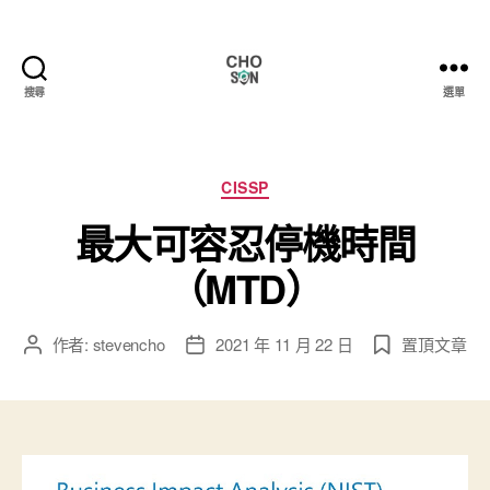
搜尋
選單
Choson
資
安
大
分
CISSP
小
類
最大可容忍停機時間
事
（MTD）
作者:
stevencho
2021 年 11 月 22 日
置頂文章
文
文
章
章
作
發
者
佈
日
期