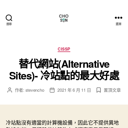
搜尋
選單
Choson
資
安
大
分
CISSP
小
類
替代網站(Alternative
事
Sites)- 冷站點的最大好處
作者:
stevencho
2021 年 6 月 11 日
置頂文章
文
文
章
章
作
發
者
佈
日
冷站點沒有適當的計算機設備，因此它不提供異地
期