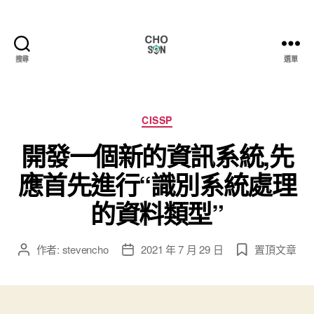
搜尋
選單
Choson
資
安
大
分
CISSP
小
類
開發一個新的資訊系統,先
事
應首先進行“識別系統處理
的資料類型”
作者:
stevencho
2021 年 7 月 29 日
置頂文章
文
文
章
章
作
發
者
佈
日