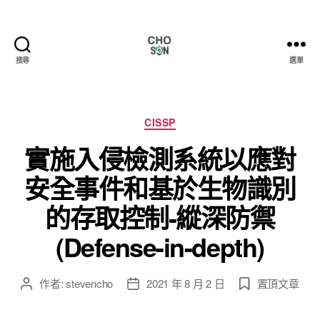
搜尋
選單
Choson
資
安
大
分
CISSP
小
類
實施入侵檢測系統以應對
事
安全事件和基於生物識別
的存取控制-縱深防禦
(Defense-in-depth)
作者:
stevencho
2021 年 8 月 2 日
置頂文章
文
文
章
章
作
發