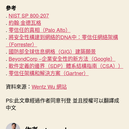
參考
.
NIST SP 800-207
.
約翰·金德瓦格
.
零信任的真相（Palo Alto）
.
將安全性構建到網絡的DNA中：零信任網絡架構
（Forrester）
.
國防部全球信息網格（GIG）建築願景
.
BeyondCorp –企業安全性的新方法（Google）
.
軟件定義的邊界（SDP）體系結構指南（CSA））
.
零信任架構和解決方案（Gartner）
資料來源：
Wentz Wu 網站
PS:此文章經過作者同意刊登 並且授權可以翻譯成
中文