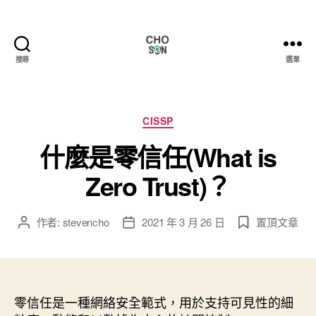
搜尋
選單
Choson
資
安
大
分
CISSP
小
類
什麼是零信任(What is
事
Zero Trust)？
作者:
stevencho
2021 年 3 月 26 日
置頂文章
文
文
章
章
作
發
者
佈
日
零信任是一種網絡安全範式，用於支持可見性的細
期