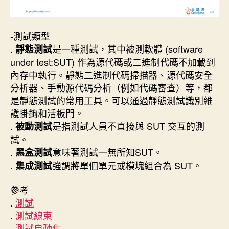
-測試類型
.
是一種測試，其中被測軟體 (software
靜態測試
under test:SUT) 作為源代碼或二進制代碼不加載到
內存中執行。靜態二進制代碼掃描器、源代碼安全
分析器、手動源代碼分析（例如代碼審查）等，都
是靜態測試的常用工具。可以通過靜態測試識別維
護掛鉤和活板門。
.
是指測試人員不直接與 SUT 交互的測
被動測試
試。
.
意味著測試一無所知SUT。
黑盒測試
.
強調將單個單元或模塊組合為 SUT。
集成測試
參考
.
測試
.
測試線束
.
測試自動化