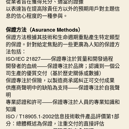
從業者旨在獲得充分、適當的證據
以表達旨在提高除責任方以外的預期用戶對主題信
息的信心程度的一種參與。
保證方法（Asurance Methods）
保證方法根據其技術和生命週期重點產生特定類型
的保證。針對給定焦點的一些更廣為人知的保證方
法包括：
ISO/IEC 21827——保證專注於質量和開發過程
開發者的血統——保證專注於品牌；認識到一個公
司生產的優質交付（基於歷史關係或數據）
保證專注於保險，以製造商承諾糾正可交付成果
供應商聲明中的缺陷為支持——保證專注於自我聲
明
專業認證和許可——保證專注於人員的專業知識和
知識
ISO / T18905.1-2002信息技術軟件產品評價第1部
分：總體概述為保證，注重交付的直接評估