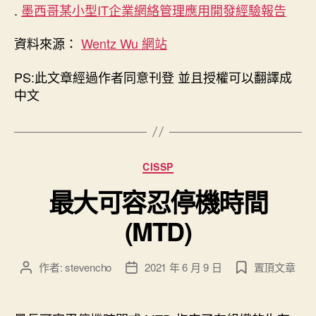
.
墨西哥某小型IT企業網絡管理應用開發經驗報告
資料來源：
Wentz Wu 網站
PS:此文章經過作者同意刊登 並且授權可以翻譯成
中文
分
CISSP
類
最大可容忍停機時間
(MTD)
作者:
stevencho
2021 年 6 月 9 日
置頂文章
文
文
章
章
作
發
者
佈