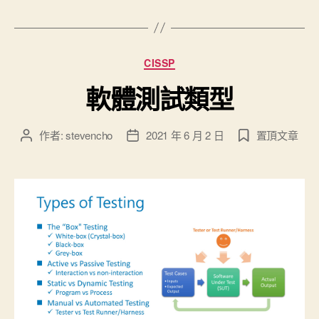
分
CISSP
類
軟體測試類型
作者:
stevencho
2021 年 6 月 2 日
置頂文章
文
文
章
章
作
發
者
佈
日
期