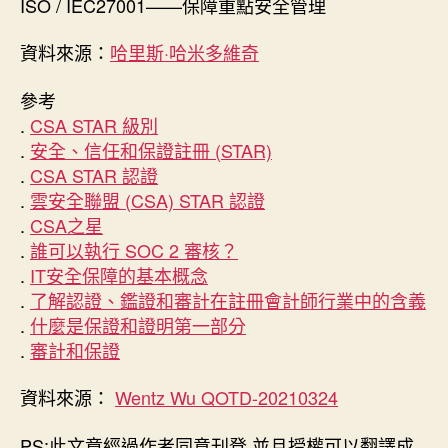
ISO / IEC27001——保障重點安全管理
資料來源：
哈里斯·哈米多維奇
參考
.
CSA STAR 級別
.
安全、信任和保證註冊 (STAR)
.
CSA STAR 認證
.
雲安全聯盟 (CSA) STAR 認證
.
CSA之星
.
誰可以執行 SOC 2 審核？
.
IT安全保障的基本概念
.
了解認證、鑑證和審計在註冊會計師行業中的含義
.
什麼是保證和證明第一部分
.
審計和保證
資料來源：
Wentz Wu QOTD-20210324
PS:此文章經過作者同意刊登 並且授權可以翻譯成