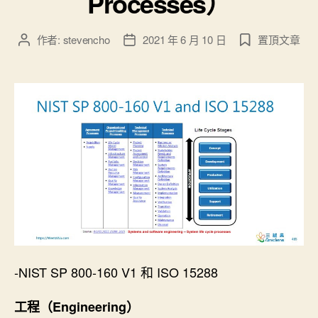
Processes）
作者:
stevencho
2021 年 6 月 10 日
置頂文章
文
文
章
章
作
發
者
佈
日
期
-NIST SP 800-160 V1 和 ISO 15288
工程（Engineering）