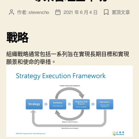
作者:
stevencho
2021 年 6 月 4 日
置頂文章
文
文
章
章
作
發
戰略
者
佈
日
期
組織戰略通常包括一系列旨在實現長期目標和實現
願景和使命的舉措。