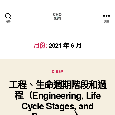
搜尋
選單
Choson
資
安
大
月份:
2021 年 6 月
小
事
分
CISSP
類
工程、生命週期階段和過
程（Engineering, Life
Cycle Stages, and