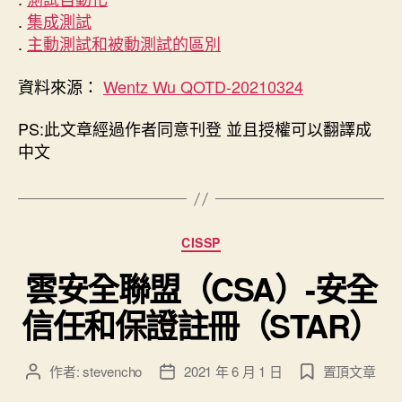
.
集成測試
.
主動測試和被動測試的區別
資料來源：
Wentz Wu QOTD-20210324
PS:此文章經過作者同意刊登 並且授權可以翻譯成
中文
分
CISSP
類
雲安全聯盟（CSA）-安全
信任和保證註冊（STAR）
作者:
stevencho
2021 年 6 月 1 日
置頂文章
文
文
章
章