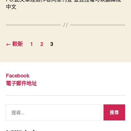
中文
文
←
較新
1
2
3
章
分
頁
Facebook
電子郵件地址
搜
尋
關
鍵